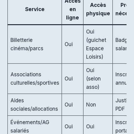
Accès
Accès
Preu
Service
en
physique
nécess
ligne
Oui
Billetterie
(guichet
Badge
Oui
cinéma/parcs
Espace
salarié
Loisirs)
Oui
Associations
Inscript
Oui
(selon
culturelles/sportives
annuell
asso)
Aides
Justific
Oui
Non
sociales/allocations
PDF
Événements/AG
Inscript
Oui
Oui
salariés
portail