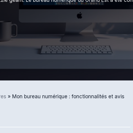
uzzle géant. Le bureau numérique du Grand Est a été co
res
»
Mon bureau numérique : fonctionnalités et avis