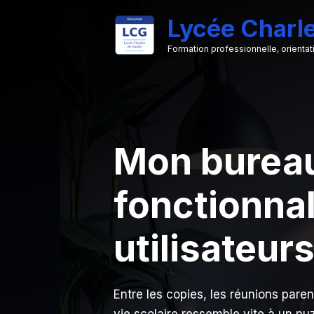
Aller
Lycée Charle
au
contenu
Formation professionnelle, orientat
Mon bureau
fonctionnal
utilisateur
Entre les copies, les réunions parent